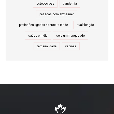
osteoporose
pandemia
pessoas com alzheimer
profissões ligadas a terceira idade
qualificação
saúde em dia
seja um franqueado
terceira idade
vacinas