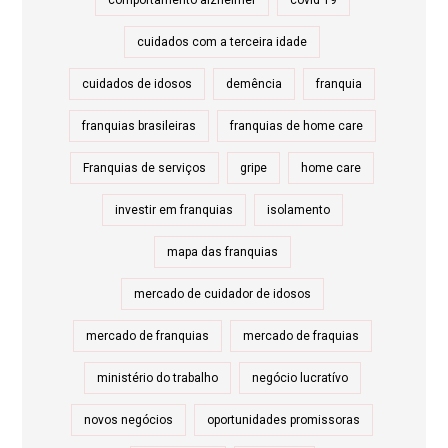
comportamento alzheimer
covid 19
cuidados com a terceira idade
cuidados de idosos
demência
franquia
franquias brasileiras
franquias de home care
Franquias de serviços
gripe
home care
investir em franquias
isolamento
mapa das franquias
mercado de cuidador de idosos
mercado de franquias
mercado de fraquias
ministério do trabalho
negócio lucratívo
novos negócios
oportunidades promissoras